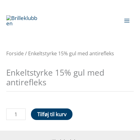
Gå
til
indholdet
Forside
/ Enkeltstyrke 15% gul med antirefleks
Enkeltstyrke 15% gul med
antirefleks
Enkeltstyrke
Tilføj til kurv
15%
gul
med