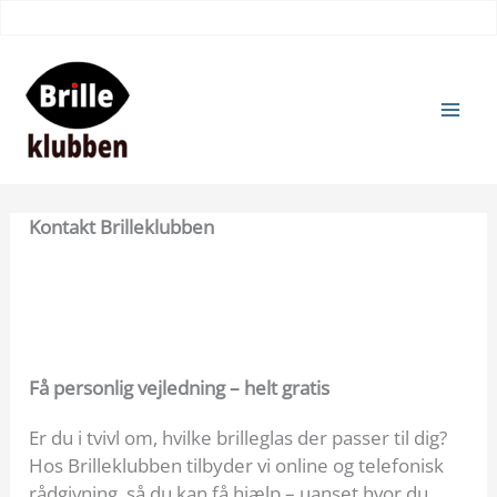
Gå
til
indholdet
Kontakt Brilleklubben
Få personlig vejledning – helt gratis
Er du i tvivl om, hvilke brilleglas der passer til dig?
Hos Brilleklubben tilbyder vi online og telefonisk
rådgivning, så du kan få hjælp – uanset hvor du