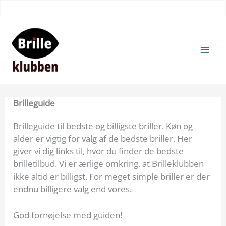
Gå
til
indholdet
Brilleguide
Brilleguide til bedste og billigste briller. Køn og
alder er vigtig for valg af de bedste briller. Her
giver vi dig links til, hvor du finder de bedste
brilletilbud. Vi er ærlige omkring, at Brilleklubben
ikke altid er billigst. For meget simple briller er der
endnu billigere valg end vores.
God fornøjelse med guiden!