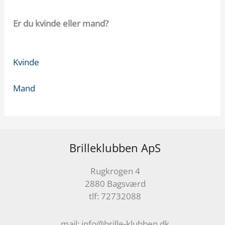
Er du kvinde eller mand?
Kvinde
Mand
Brilleklubben ApS
Rugkrogen 4
2880 Bagsværd
tlf: 72732088
mail: info@brille-klubben.dk