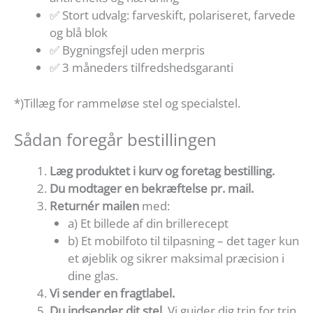
✅ Stort udvalg: farveskift, polariseret, farvede
og blå blok
✅ Bygningsfejl uden merpris
✅ 3 måneders tilfredshedsgaranti
*)Tillæg for rammeløse stel og specialstel.
Sådan foregår bestillingen
Læg produktet i kurv og foretag bestilling.
Du modtager en bekræftelse pr. mail.
Returnér mailen
med:
a) Et billede af din brillerecept
b) Et mobilfoto til tilpasning – det tager kun
et øjeblik og sikrer maksimal præcision i
dine glas.
Vi sender en fragtlabel.
Du indsender dit stel.
Vi guider dig trin for trin,