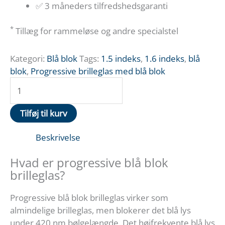
✅ 3 måneders tilfredshedsgaranti
*
Tillæg for rammeløse og andre specialstel
Kategori:
Blå blok
Tags:
1.5 indeks
,
1.6 indeks
,
blå
blok
,
Progressive brilleglas med blå blok
Progressive
blå
blok
Tilføj til kurv
brilleglas
(styrker
Beskrivelse
under
4)
Hvad er progressive blå blok
antal
brilleglas?
Progressive blå blok brilleglas virker som
almindelige brilleglas, men blokerer det blå lys
under 420 nm bølgelængde. Det højfrekvente blå lys