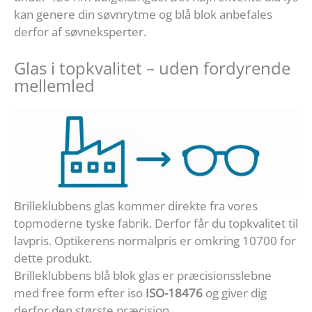
kan genere din søvnrytme og blå blok anbefales
derfor af søvneksperter.
Glas i topkvalitet – uden fordyrende
mellemled
Brilleklubbens glas kommer direkte fra vores
topmoderne tyske fabrik. Derfor får du topkvalitet til
lavpris. Optikerens normalpris er omkring 10700 for
dette produkt.
Brilleklubbens blå blok glas er præcisionsslebne
med free form efter iso
ISO-18476
og giver dig
derfor den største præcision..